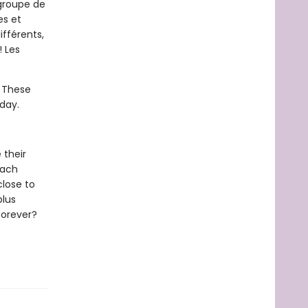
 groupe de
es et
ifférents,
! Les
! These
 day.
 their
each
close to
plus
 forever?