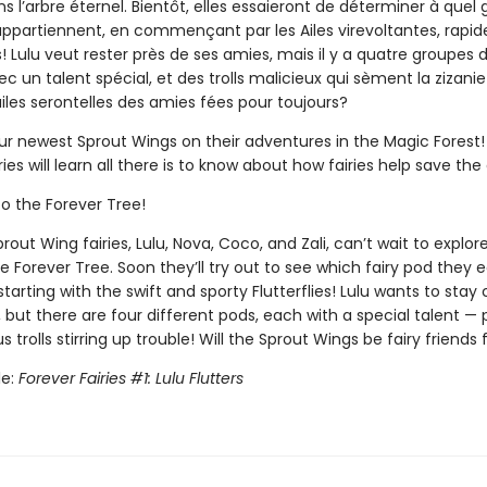
 l’arbre éternel. Bientôt, elles essaieront de déterminer à quel
 appartiennent, en commençant par les Ailes virevoltantes, rapid
! Lulu veut rester près de ses amies, mais il y a quatre groupes d
 un talent spécial, et des trolls malicieux qui sèment la zizanie
iles serontelles des amies fées pour toujours?
our newest Sprout Wings on their adventures in the Magic Forest
ries will learn all there is to know about how fairies help save the
 the Forever Tree!
out Wing fairies, Lulu, Nova, Coco, and Zali, can’t wait to explore
 Forever Tree. Soon they’ll try out to see which fairy pod they 
starting with the swift and sporty Flutterflies! Lulu wants to stay 
, but there are four different pods, each with a special talent — 
 trolls stirring up trouble! Will the Sprout Wings be fairy friends
le:
Forever Fairies #1: Lulu Flutters