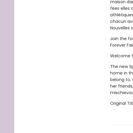
maison dans
fées elles
athlétiques
chacun avec
Nouvelles a
Join the f
Forever Fai
Welcome to
The new Spr
home in the
belong to, 
her friends
mischievous
Original Tit