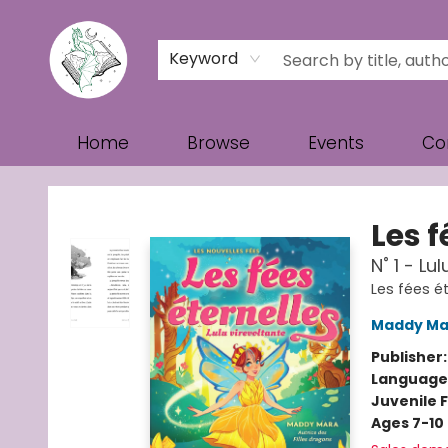
Keyword
Home
Browse
Events
Co
Turn the Page Bookstore
Les f
N˚ 1 - Lu
Les fées ét
Maddy Ma
Publisher
Language
Juvenile F
Ages 7-10