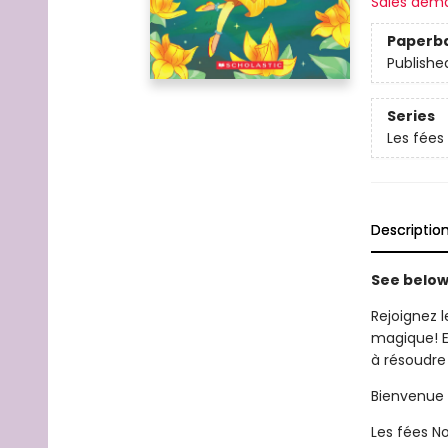
Sales dem
Paperb
Publishe
Series
Les fées
Descriptio
See below 
Rejoignez l
magique! El
à résoudre
Bienvenue à
Les fées No