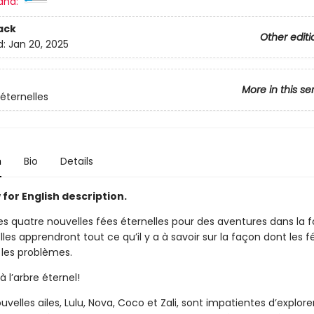
and:
ack
Other editi
d:
Jan 20, 2025
More in this se
 éternelles
n
Bio
Details
for English description.
es quatre nouvelles fées éternelles pour des aventures dans la f
les apprendront tout ce qu’il y a à savoir sur la façon dont les f
 les problèmes.
 l’arbre éternel!
uvelles ailes, Lulu, Nova, Coco et Zali, sont impatientes d’explorer