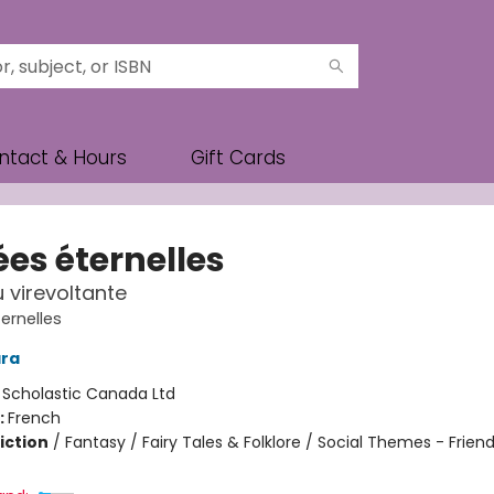
ntact & Hours
Gift Cards
ées éternelles
lu virevoltante
ernelles
ra
:
Scholastic Canada Ltd
:
French
iction
/
Fantasy / Fairy Tales & Folklore / Social Themes - Frien