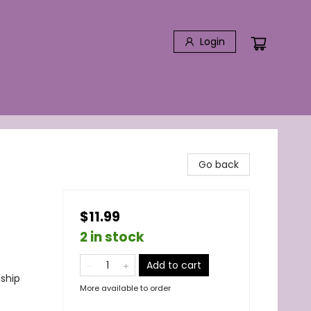
Login
Go back
$11.99
2 in stock
Add to cart
dship
More available to order