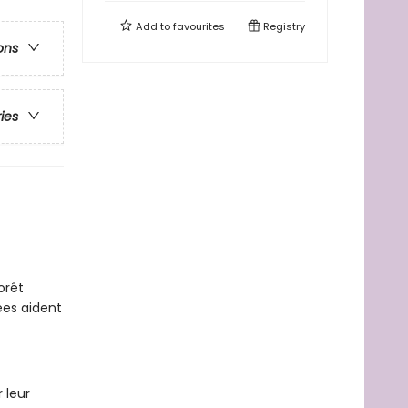
Add to
favourites
Registry
ons
ries
orêt
ées aident
 leur