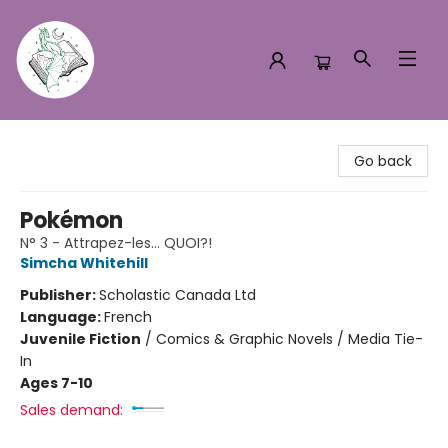
Turn the Page Bookstore
Go back
Pokémon
N° 3 - Attrapez-les… QUOI?!
Simcha Whitehill
Publisher:
Scholastic Canada Ltd
Language:
French
Juvenile Fiction
/
Comics & Graphic Novels / Media Tie-
In
Ages 7-10
Sales demand: